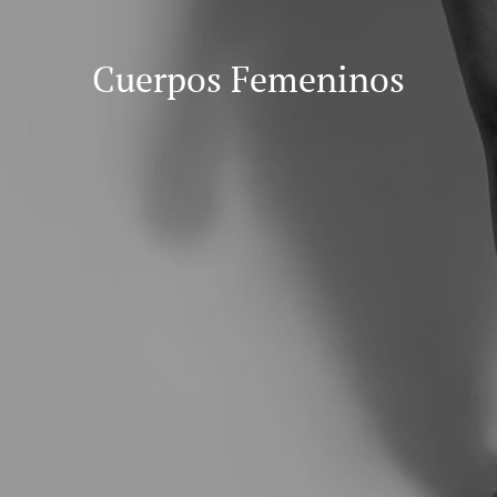
Cuerpos Femeninos