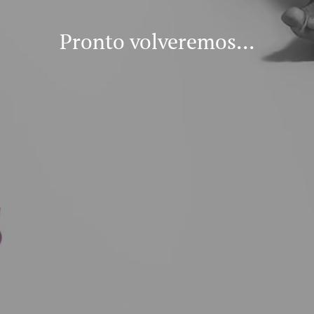
Pronto volveremos...