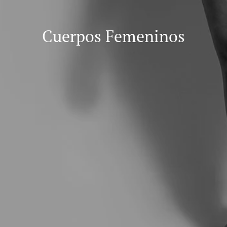
Cuerpos Femeninos