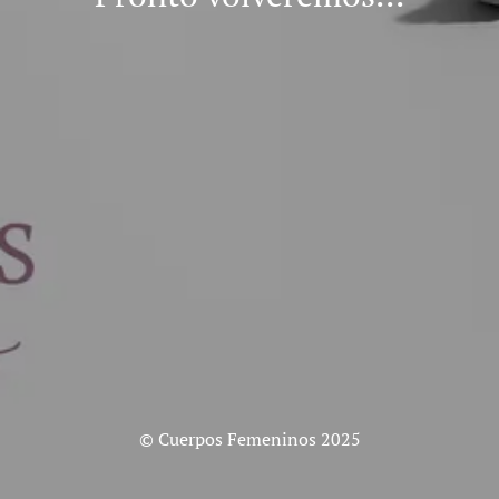
© Cuerpos Femeninos 2025