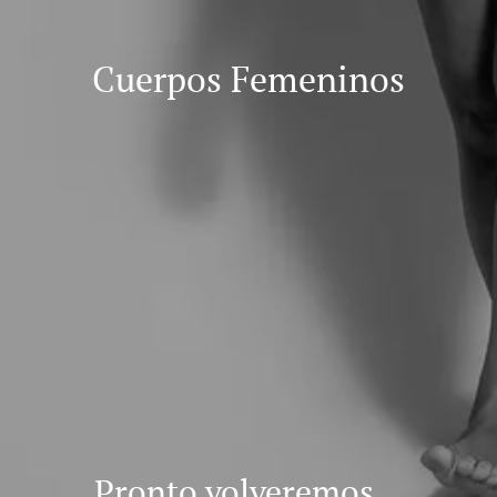
Cuerpos Femeninos
Pronto volveremos...