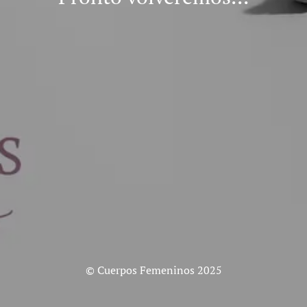
© Cuerpos Femeninos 2025