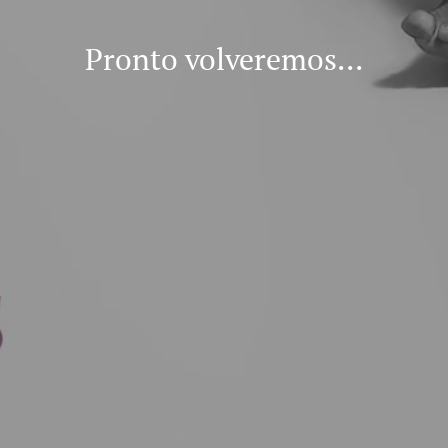
Pronto volveremos...